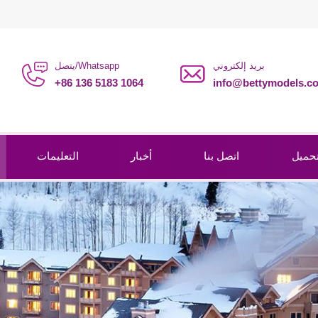
بريد إلكتروني
يتصل/Whatsapp
+86 136 5183 1064
info@bettymodels.c
حميل
اتصل بنا
أخبار
التعليمات