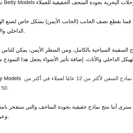
تفتخر Betty Models
، قمنا بقطع نصف الجانب (الجانب الأيمن) بشكل خاص لصنع ال
الداخلي والأثاث.
ج السفينة السياحية بالكامل، ومن المنظر الأيمن، يمكن للناس 
لهيكل الداخلي والأثاث.
هو مصنع لتصنيع النماذج المخصصة، حيث يقوم بإنشاء نماذج السفن لأكثر من 12 عامًا لعملاء في أكثر من
ty Models
50 دولة.
ترى أننا ننتج نماذج حقيقية بجودة المتاحف والتي ستفخر بامتل
وعرضها.