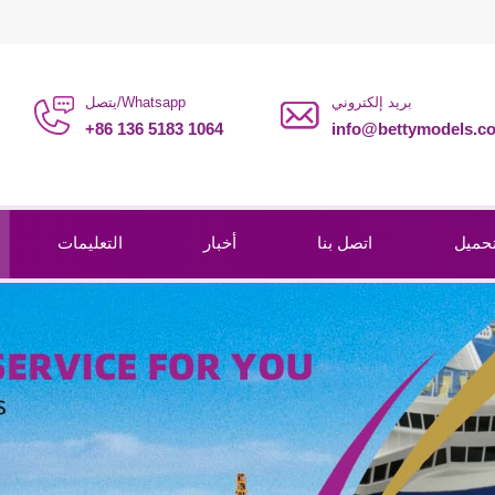
بريد إلكتروني
يتصل/Whatsapp
+86 136 5183 1064
info@bettymodels.c
حميل
اتصل بنا
أخبار
التعليمات