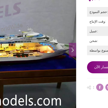
جم النموذج:
وقت الإنتاج:
عميل:
شحن:
سار الآن
: