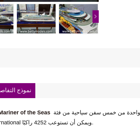
نموذج التفاص
واحدة من خمس سفن سياحية من فئة Voyager تابعة لشركة Royal Caribbean
تعد ariner of the Seas
International ويمكن أن تستوعب 4252 راكبًا.