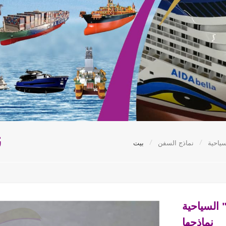
ن
/
/
ياحية
نماذج السفن
بيت
السياحية
نماذجها