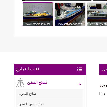
يل
فئات النماذج
نماذج السفن
M
نماذج اليخوت
نماذج سفن الشحن