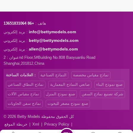
هاتف :
+86 13651831064
info@bettymodels.com
بريد إلكتروني :
betty@bettymodels.com
بريد إلكتروني :
allen@bettymodels.com
بريد إلكتروني :
عنوان : 2nd Floor,5#Building No.808 Baoyuanliu Road
Shanghai,201812,China
نماذج مقياس مخصصة
النماذج الصناعية
العلامات الساخنة :
صنع نموذج البناء
صانعي النماذج المعمارية
نماذج النطاق الصناعي
شركة تصنيع نماذج السفن
صنع نموذج المنزل
نماذج مقياس الآلات
صنع نموذج مصغر لليخوت
نماذج سفن الحاويات
© 2026 Betty Models كل الحقوق محفوظة
|
Privacy Policy
|
Xml
|
خريطة الموقع