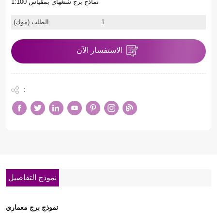
نماذج برج شنغهاي بمقياس 1:100
1
الطلب (موك):
الاستفسار الآن
:
نموذج التفاصيل
نموذج برج معماري