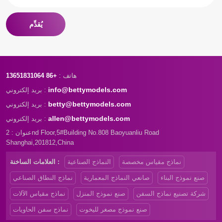
يُقدِّم
هاتف :
+86 13651831064
info@bettymodels.com
بريد إلكتروني :
betty@bettymodels.com
بريد إلكتروني :
allen@bettymodels.com
بريد إلكتروني :
عنوان : 2nd Floor,5#Building No.808 Baoyuanliu Road
Shanghai,201812,China
نماذج مقياس مخصصة
النماذج الصناعية
العلامات الساخنة :
صنع نموذج البناء
صانعي النماذج المعمارية
نماذج النطاق الصناعي
شركة تصنيع نماذج السفن
صنع نموذج المنزل
نماذج مقياس الآلات
صنع نموذج مصغر لليخوت
نماذج سفن الحاويات