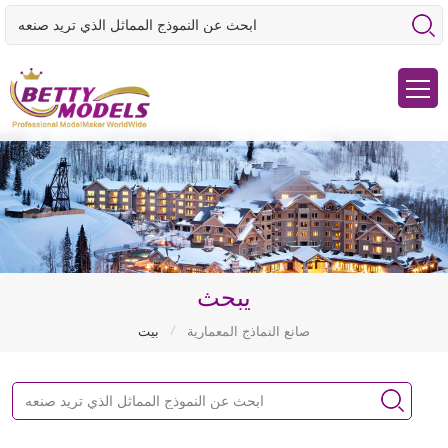
يبحث
/
صانع النماذج المعمارية
بيت