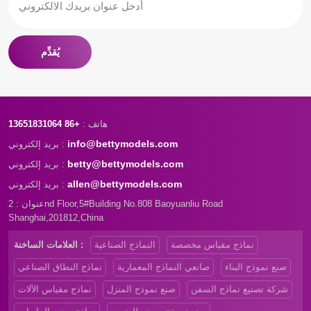
يُقدِّم
هاتف :
+86 13651831064
info@bettymodels.com
بريد إلكتروني :
betty@bettymodels.com
بريد إلكتروني :
allen@bettymodels.com
بريد إلكتروني :
عنوان : 2nd Floor,5#Building No.808 Baoyuanliu Road
Shanghai,201812,China
نماذج مقياس مخصصة
النماذج الصناعية
العلامات الساخنة :
صنع نموذج البناء
صانعي النماذج المعمارية
نماذج النطاق الصناعي
شركة تصنيع نماذج السفن
صنع نموذج المنزل
نماذج مقياس الآلات