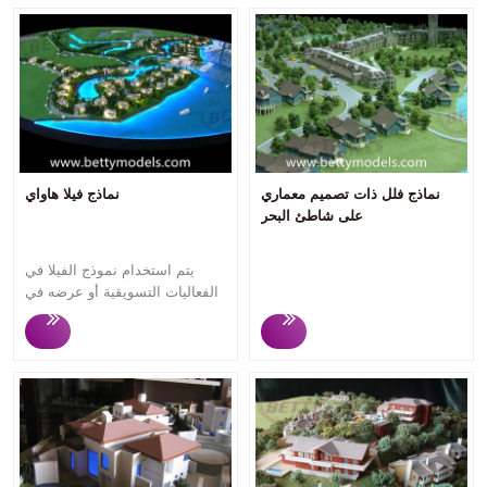
نماذج فلل ذات تصميم معماري
نماذج فيلا هاواي
على شاطئ البحر
يتم استخدام نموذج الفيلا في
الفعاليات التسويقية أو عرضه في
مكتب مبيعات العقارات لجذب
مشتري ومستثمري المساكن
المحتملين، حيث يمكن للمشاهدين
فهم ما سيشترونه بمجرد النظر
إلى نماذج الفيلا تقع هذه الفلل
الفاخرة بالقرب من البحر وبيئة
جميلة للغاية. نموذج الفيلا دائري،
يبدو مثيرًا للإعجاب. تركز Betty