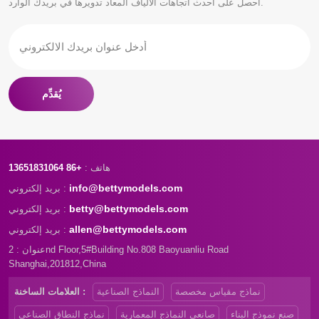
احصل على أحدث اتجاهات الألياف المعاد تدويرها في بريدك الوارد.
والنماذج عالية الجودة تحظى دائمًا
برضا العملاء. هل تريد تخصيص
نماذجك والفوز بالنجاح في
التسويق؟ دعنا نساعدك، اتصل
بنا. وسوف نقوم بالرد عليك خلال
24 ساعة.
يُقدِّم
هاتف :
+86 13651831064
info@bettymodels.com
بريد إلكتروني :
betty@bettymodels.com
بريد إلكتروني :
allen@bettymodels.com
بريد إلكتروني :
عنوان : 2nd Floor,5#Building No.808 Baoyuanliu Road
Shanghai,201812,China
نماذج مقياس مخصصة
النماذج الصناعية
العلامات الساخنة :
صنع نموذج البناء
صانعي النماذج المعمارية
نماذج النطاق الصناعي