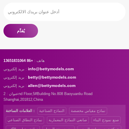
يُقدِّم
هاتف :
+86 13651831064
info@bettymodels.com
بريد إلكتروني :
betty@bettymodels.com
بريد إلكتروني :
allen@bettymodels.com
بريد إلكتروني :
عنوان : 2nd Floor,5#Building No.808 Baoyuanliu Road
Shanghai,201812,China
نماذج مقياس مخصصة
النماذج الصناعية
العلامات الساخنة :
صنع نموذج البناء
صانعي النماذج المعمارية
نماذج النطاق الصناعي