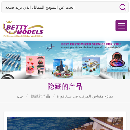
隐藏的产品
/
/
نماذج مقياس المركب في سنغافورة
隐藏的产品
بيت