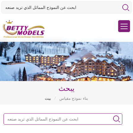
يبحث
/
بناء نموذج مقياس
بيت