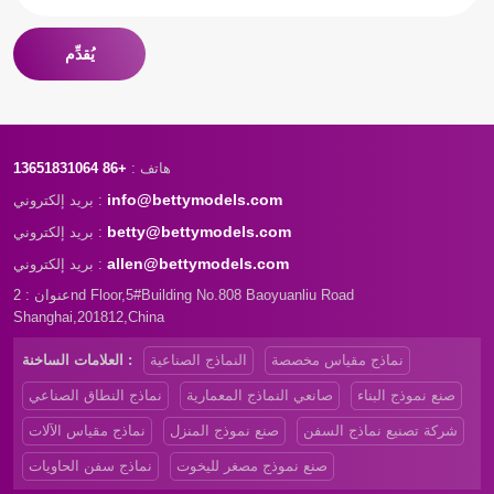
يُقدِّم
هاتف :
+86 13651831064
info@bettymodels.com
بريد إلكتروني :
betty@bettymodels.com
بريد إلكتروني :
allen@bettymodels.com
بريد إلكتروني :
عنوان : 2nd Floor,5#Building No.808 Baoyuanliu Road
Shanghai,201812,China
نماذج مقياس مخصصة
النماذج الصناعية
العلامات الساخنة :
صنع نموذج البناء
صانعي النماذج المعمارية
نماذج النطاق الصناعي
شركة تصنيع نماذج السفن
صنع نموذج المنزل
نماذج مقياس الآلات
صنع نموذج مصغر لليخوت
نماذج سفن الحاويات