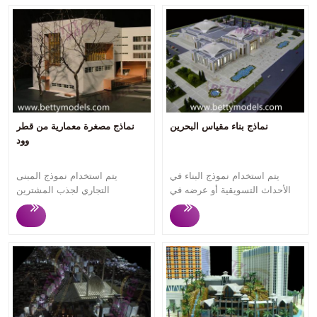
نماذج بناء مقياس البحرين
نماذج مصغرة معمارية من قطر
وود
يتم استخدام نموذج البناء في
يتم استخدام نموذج المبنى
الأحداث التسويقية أو عرضه في
التجاري لجذب المشترين
مكتب مبيعات العقارات لجذب
والمستثمرين المحتملين في
مشتري ومستثمري المساكن
الأحداث التسويقية أو المعارض
المحتملين، حيث يمكن للمشاهدين
التجارية، حيث يمكن للمشاهدين
فهم ما سيشترونه بمجرد النظر
فهم مفهوم التصميم والهيكل
إلى نماذج البناء . تركز Betty
والوظيفة وما إلى ذلك للمبنى
Models على تخصيص نماذج بناء
التجاري . تركز Betty Models على
عالية الجودة لأكثر من 12 عامًا.
تخصيص نماذج المباني التجارية
الاستجابة السريعة والتواصل
عالية الجودة لأكثر من 12 عامًا.