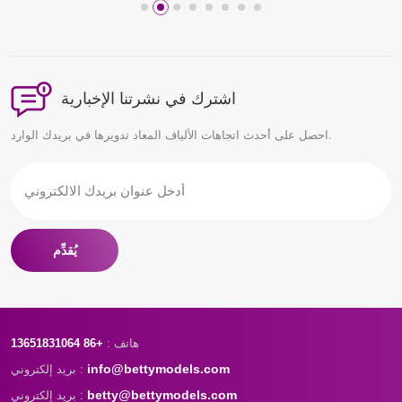
اشترك في نشرتنا الإخبارية
احصل على أحدث اتجاهات الألياف المعاد تدويرها في بريدك الوارد.
يُقدِّم
هاتف :
+86 13651831064
info@bettymodels.com
بريد إلكتروني :
betty@bettymodels.com
بريد إلكتروني :