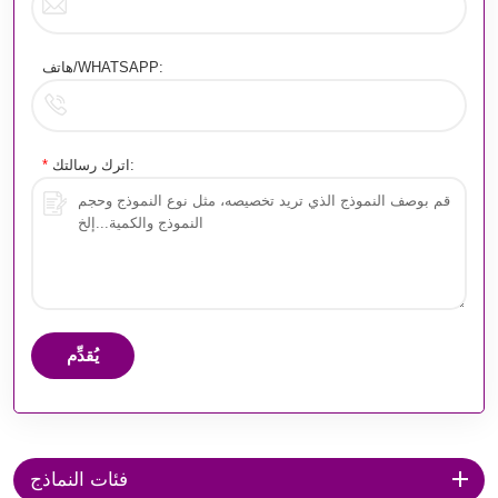
هاتف/WHATSAPP:
اترك رسالتك:
*
يُقدِّم
فئات النماذج