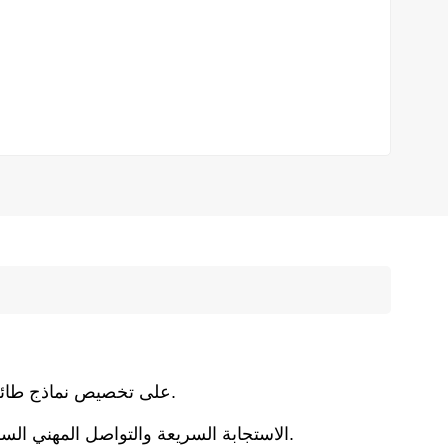
نماذج طائرات كبيرة الحجم وصغيرة الحجم عالية الجودة.
تركز Betty Models على تخصيص
الاستجابة السريعة والتواصل المهني السلس والإنتاج السريع والنماذج عالية الجودة تحظى دائمًا برضا العملاء.