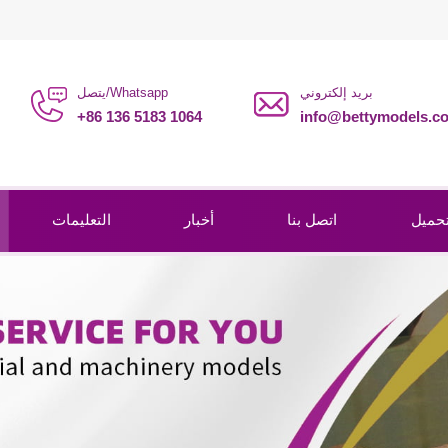
بريد إلكتروني
يتصل/Whatsapp
+86 136 5183 1064
info@bettymodels.c
حميل
اتصل بنا
أخبار
التعليمات