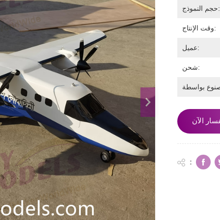
جم النموذج:
وقت الإنتاج:
عميل:
شحن:
سار الآن
: