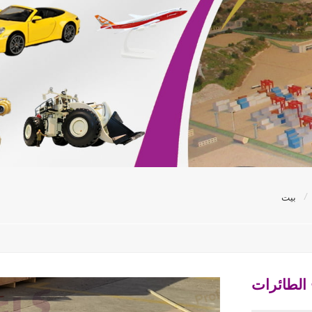
/
بيت