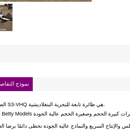
نموذج التفاص
الطائرة S3-VHQ هي طائرة تابعة للبحرية البنغلاديشية.