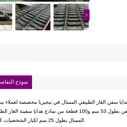
نموذج التفاص
لقد صنعوا إجمالي 80 قطعة من نماذج هدايا السفن بطول 53 سم و100 قطعة من نماذج هدايا سفينة الغ
المسال بطول 25 سم لكبار الشخصيات كهدية.