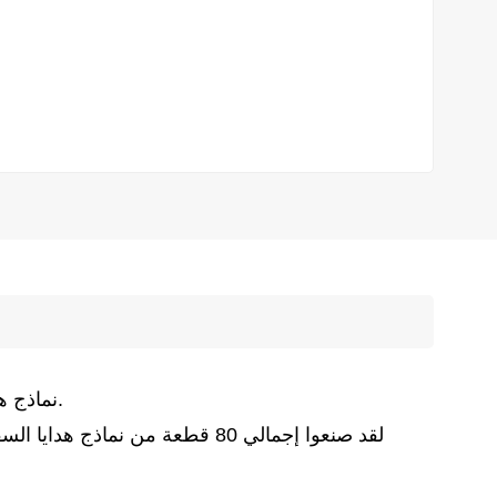
نماذج هدايا سفن الغاز الطبيعي المسال في نيجيريا مخصصة لعملاء نيجيريا.