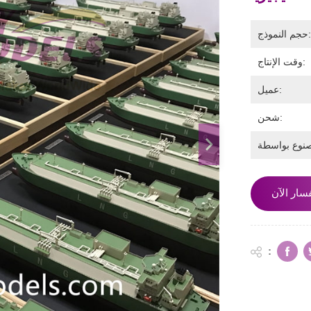
جم النموذج:
وقت الإنتاج:
عميل:
شحن:
سار الآن
: