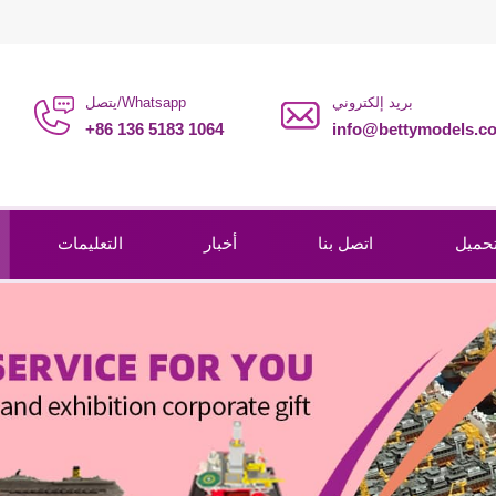
بريد إلكتروني
يتصل/Whatsapp
+86 136 5183 1064
info@bettymodels.c
حميل
اتصل بنا
أخبار
التعليمات