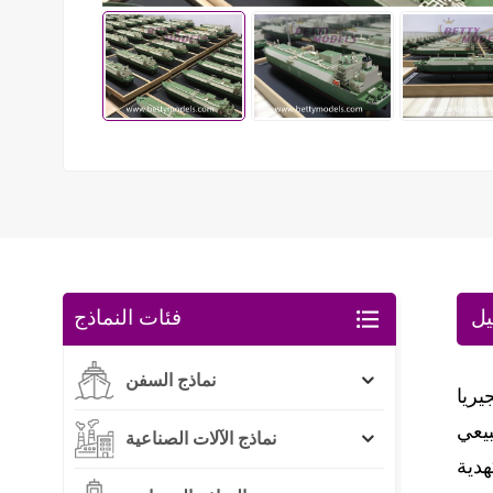
يل
فئات النماذج
نماذج السفن
از الطبيعي
نماذج الآلات الصناعية