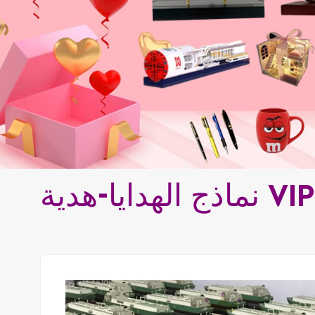
نماذج الهدايا-هدية VIP