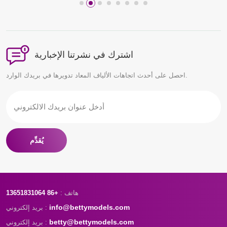
اشترك في نشرتنا الإخبارية
احصل على أحدث اتجاهات الألياف المعاد تدويرها في بريدك الوارد.
يُقدِّم
هاتف :
+86 13651831064
info@bettymodels.com
بريد إلكتروني :
betty@bettymodels.com
بريد إلكتروني :