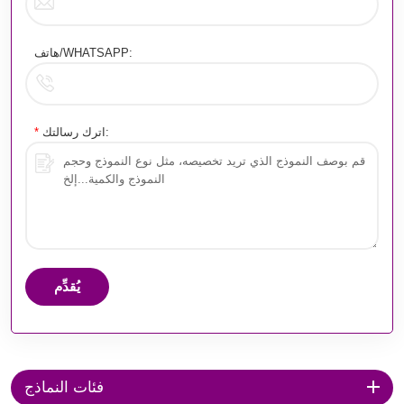
هاتف/WHATSAPP:
اترك رسالتك:
*
يُقدِّم
فئات النماذج