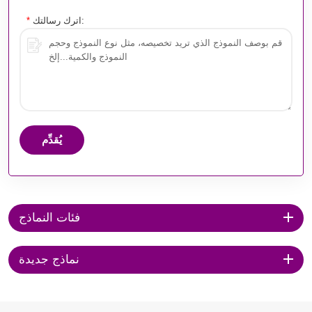
اترك رسالتك:
*
يُقدِّم
فئات النماذج
نماذج جديدة