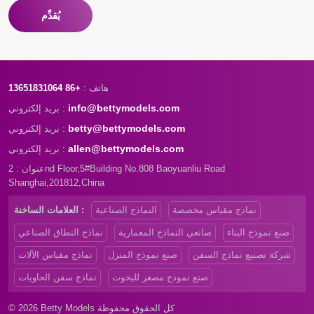
يُقدِّم
هاتف :
+86 13651831064
info@bettymodels.com
بريد إلكتروني :
betty@bettymodels.com
بريد إلكتروني :
allen@bettymodels.com
بريد إلكتروني :
عنوان : 2nd Floor,5#Building No.808 Baoyuanliu Road
Shanghai,201812,China
نماذج مقياس مخصصة
النماذج الصناعية
العلامات الساخنة :
صنع نموذج البناء
صانعي النماذج المعمارية
نماذج النطاق الصناعي
شركة تصنيع نماذج السفن
صنع نموذج المنزل
نماذج مقياس الآلات
صنع نموذج مصغر لليخوت
نماذج سفن الحاويات
© 2026 Betty Models كل الحقوق محفوظة