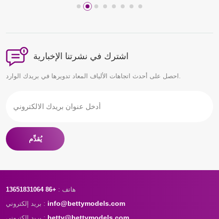
اشترك في نشرتنا الإخبارية
احصل على أحدث اتجاهات الألياف المعاد تدويرها في بريدك الوارد.
يُقدِّم
هاتف :
+86 13651831064
info@bettymodels.com
بريد إلكتروني :
betty@bettymodels.com
بريد إلكتروني :