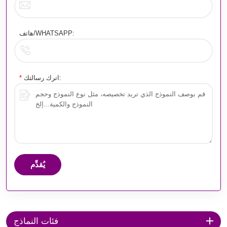
هاتف/WHATSAPP:
اترك رسالتك:
*
يُقدِّم
فئات النماذج