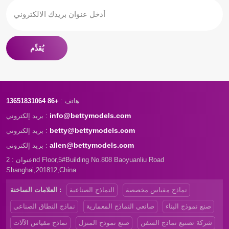
يُقدِّم
هاتف :
+86 13651831064
info@bettymodels.com
بريد إلكتروني :
betty@bettymodels.com
بريد إلكتروني :
allen@bettymodels.com
بريد إلكتروني :
عنوان : 2nd Floor,5#Building No.808 Baoyuanliu Road
Shanghai,201812,China
نماذج مقياس مخصصة
النماذج الصناعية
العلامات الساخنة :
صنع نموذج البناء
صانعي النماذج المعمارية
نماذج النطاق الصناعي
شركة تصنيع نماذج السفن
صنع نموذج المنزل
نماذج مقياس الآلات