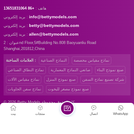
هاتف :
+86 13651831064
info@bettymodels.com
بريد إلكتروني :
betty@bettymodels.com
بريد إلكتروني :
allen@bettymodels.com
بريد إلكتروني :
عنوان : 2nd Floor,5#Building No.808 Baoyuanliu Road
Shanghai,201812,China
نماذج مقياس مخصصة
النماذج الصناعية
العلامات الساخنة :
صنع نموذج البناء
صانعي النماذج المعمارية
نماذج النطاق الصناعي
شركة تصنيع نماذج السفن
صنع نموذج المنزل
نماذج مقياس الآلات
صنع نموذج مصغر لليخوت
نماذج سفن الحاويات
© 2026 Betty Models كل الحقوق محفوظة
|
Privacy Policy
|
Xml
|
خريطة الموقع
WhatsApp
اتصال
منتجات
بيت