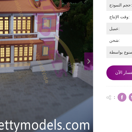
جم النموذج:
وقت الإنتاج:
عميل:
شحن:
سار الآن
: