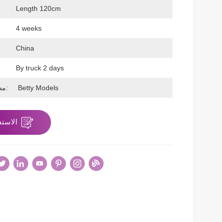
Length 120cm
ح
4 weeks
China
By truck 2 days
Betty Models
مصنوع بواسطة:
الاستف