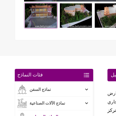
يل
فئات النماذج
نماذج السفن
عارض
جاري
نماذج الآلات الصناعية