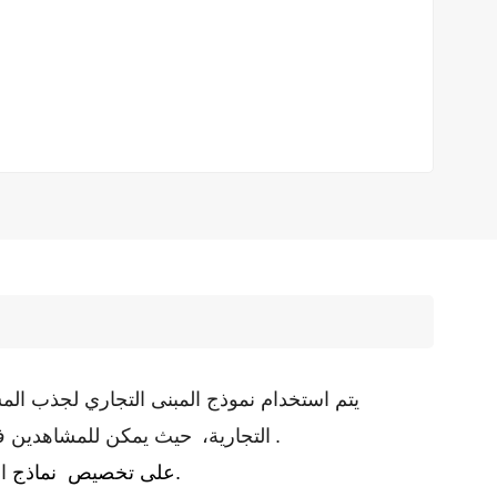
يتم استخدام نموذج المبنى التجاري لجذب ال
.
التجارية،
حيث يمكن للمشاهدين ف
لأكثر من 12 عامًا.
تركز Betty Models على تخصيص نماذج
ا