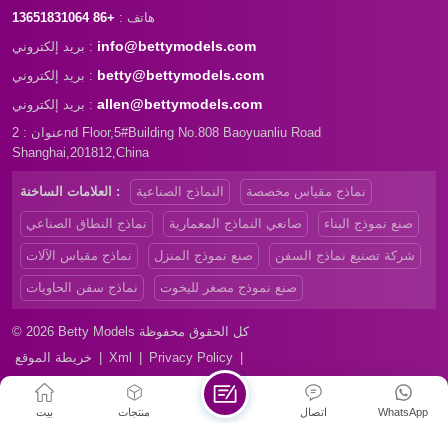
هاتف :
+86 13651831064
info@bettymodels.com
بريد إلكتروني :
betty@bettymodels.com
بريد إلكتروني :
allen@bettymodels.com
بريد إلكتروني :
عنوان : 2nd Floor,5#Building No.808 Baoyuanliu Road
Shanghai,201812,China
نماذج مقياس مخصصة
النماذج الصناعية
العلامات الساخنة :
صنع نموذج البناء
صانعي النماذج المعمارية
نماذج النطاق الصناعي
شركة تصنيع نماذج السفن
صنع نموذج المنزل
نماذج مقياس الآلات
صنع نموذج مصغر لليخوت
نماذج سفن الحاويات
© 2026 Betty Models كل الحقوق محفوظة
|
Privacy Policy
|
Xml
|
خريطة الموقع
WhatsApp
اتصال
منتجات
بيت